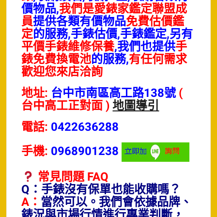
價物品,
我們是愛錶家鑑定聯盟成
員
提供各類有價物品
免費估價鑑
定
的服務,手錶估價,手錶鑑定,另有
平價手錶維修保養
,我們也提供
手
錶免費換電池
的服務,
有任何需求
歡迎您來店洽詢
地址:
台中市南區高工路138號
(
台中高工正對面 )
地圖導引
電話:
0422636288
手機:
0968901238
常見問題 FAQ
Q：手錶沒有保單也能收購嗎？
A：
當然可以。我們會依據品牌、
錶況與市場行情進行專業判斷，