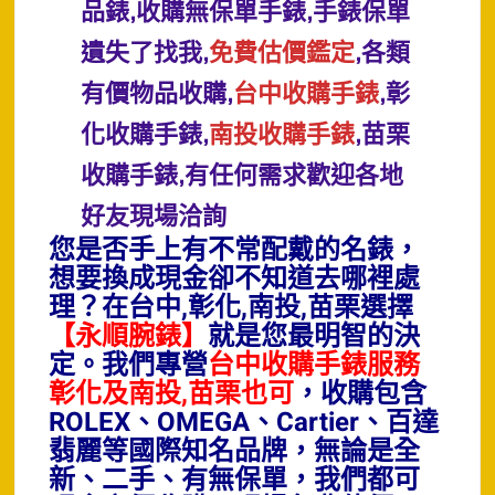
品錶,收購無保單手錶,手錶保單
遺失了找我,
免費估價鑑定
,各類
有價物品收購,
台中收購手錶
,彰
化收購手錶,
南投收購手錶
,苗栗
收購手錶,有任何需求歡迎各地
好友現場洽詢
您是否手上有不常配戴的名錶，
想要換成現金卻不知道去哪裡處
理？在台中,彰化,南投,苗栗選擇
【永順腕錶】
就是您最明智的決
定。我們專營
台中收購手錶服務
彰化及南投,苗栗也可
，收購包含
ROLEX、OMEGA、Cartier、百達
翡麗等國際知名品牌，無論是全
新、二手、有無保單，我們都可