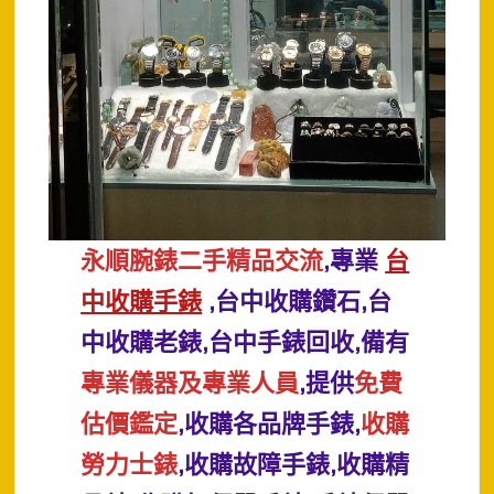
永順腕錶二手精品交流
,專業
台
中收購手錶
,台中收購鑽石,台
中收購老錶,台中手錶回收,備有
專業儀器及專業人員
,提供
免費
估價鑑定
,收購各品牌手錶,
收購
勞力士錶
,收購故障手錶,收購精