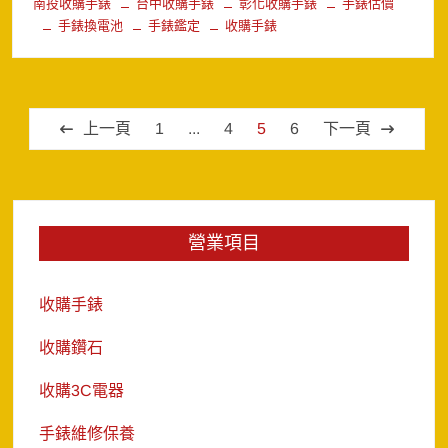
南投收購手錶
台中收購手錶
彰化收購手錶
手錶估價
手錶換電池
手錶鑑定
收購手錶
文
上一頁
1
...
4
5
6
下一頁
章
分
頁
營業項目
收購手錶
收購鑽石
收購3C電器
手錶維修保養