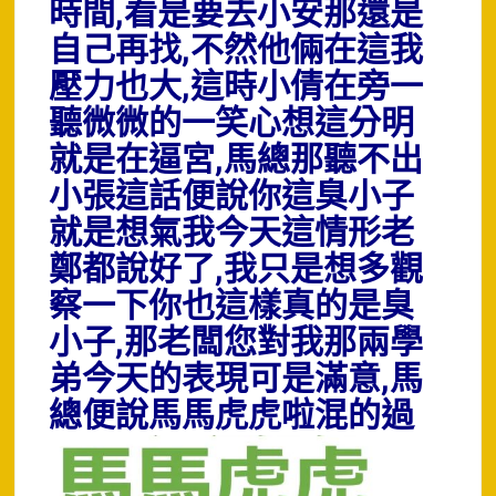
時間,看是要去小安那還是
自己再找,不然他倆在這我
壓力也大,這時小倩在旁一
聽微微的一笑心想這分明
就是在逼宮,馬總那聽不出
小張這話便說你這臭小子
就是想氣我今天這情形老
鄭都說好了,我只是想多觀
察一下你也這樣真的是臭
小子,那老闆您對我那兩學
弟今天的表現可是滿意,馬
總便說馬馬虎虎
啦混的過