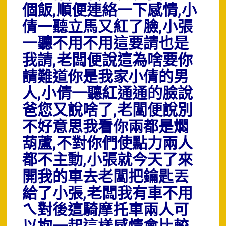
個飯,順便連絡一下感情,小
倩一聽立馬又紅了臉,小張
一聽不用不用這要請也是
我請,老闆便說這為啥要你
請難道你是我家小倩的男
人,小倩一聽紅通通的臉說
爸您又說啥了,老闆便說別
不好意思我看你兩都是燜
葫蘆,不對你們使點力兩人
都不主動,小張就今天了來
開我的車去老闆把鑰匙丟
給了小張,老闆我有車不用
ㄟ對後這騎摩托車兩人可