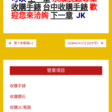
收購手錶
台中收購手錶
歡
迎您來洽詢
下一章
JK
文
傻人有傻福6-1
GOBACK小江18(大字)
章
導
覽
營業項目
收購手錶
收購鑽石
收購3C電器