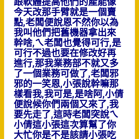
跟軟體提高他們的產能像
今天改那手臂就是一個賣
點,老闆便說恩不然你以為
我叫他們把舊機器拿出來
幹啥,ㄟ老闆也覺得可行,是
可行不過也要在修改好再
進行,那我業務部不就又多
了一個業務可做了,老闆邪
邪的一笑恩,小張說幹嘛那
樣看我,我可是,是啥阿,小倩
便說候你們兩個又來了,我
要先走了,這時老闆突說ㄟ
小倩這小張這次算幫了你
大忙你是不是該請小張吃