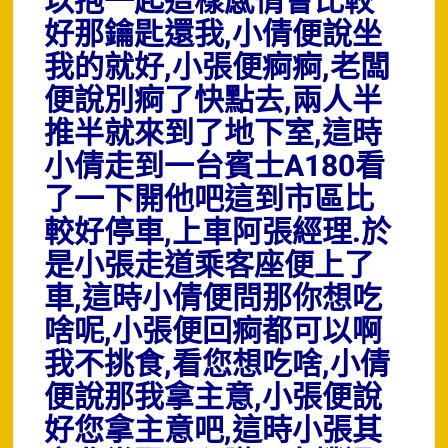
以抱一起這樣感情會比較
好那鑰匙還我,小倩便說坐
我的就好,小張便痾痾,老闆
便說別痾了快點去,兩人半
推半就來到了地下室,這時
小倩走到一台賓士A180看
了一下開他吧這到市區比
較好停車,上車阿張經理.於
是小張走道乘客座便上了
車,這時小倩便問那你想吃
啥呢,小張便回痾都可以啊
我不挑食,看您想吃啥,小倩
便說那我拿主意,小張便說
好您拿主意吧,這時小張其