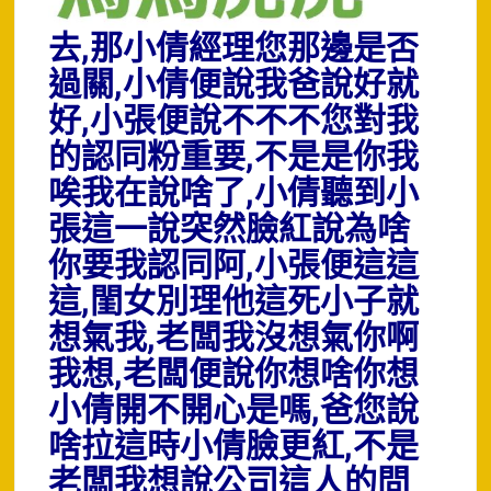
去,那小倩經理您那邊是否
過關,小倩便說我爸說好就
好,小張便說不不不您對我
的認同粉重要,不是是你我
唉我在說啥了,小倩聽到小
張這一說突然臉紅說為啥
你要我認同阿,小張便這這
這,閨女別理他這死小子就
想氣我,老闆我沒想氣你啊
我想,老闆便說你想啥你想
小倩開不開心是嗎,爸您說
啥拉這時小倩臉更紅,不是
老闆我想說公司這人的問