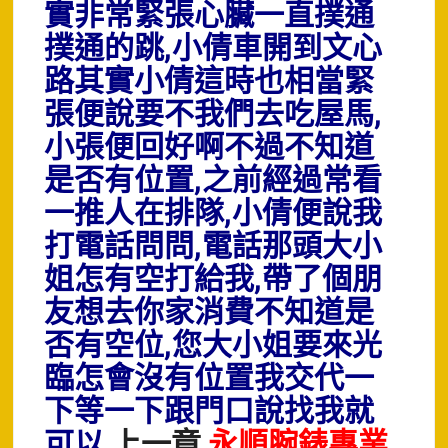
實非常緊張心臟一直撲通
撲通的跳,小倩車開到文心
路其實小倩這時也相當緊
張便說要不我們去吃屋馬,
小張便回好啊不過不知道
是否有位置,之前經過常看
一推人在排隊,小倩便說我
打電話問問,電話那頭大小
姐怎有空打給我,帶了個朋
友想去你家消費不知道是
否有空位,您大小姐要來光
臨怎會沒有位置我交代一
下等一下跟門口說找我就
可以
上一章
永順腕錶專業