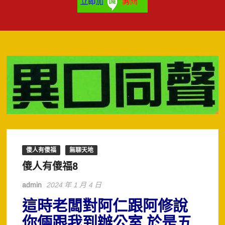
傻人有傻福
無聊天地
傻人有傻福8
admin
2024 年 1 月 4 日
這時老闆對阿仁跟阿修說
你倆跟我到辦公室,於是五