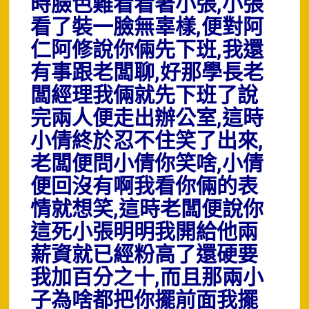
時臉色難看看著小張,小張
看了裝一臉無辜樣,便對阿
仁阿修說你倆先下班,我還
有事跟老闆聊,好那學長老
闆經理我倆就先下班了說
完兩人便走出辦公室,這時
小倩終於忍不住笑了出來,
老闆便問小倩你笑啥,小倩
便回沒有啊我看你倆的表
情就想笑,這時老闆便說你
這死小張明明我開給他兩
薪資就已經粉高了還硬要
我加百分之十,而且那兩小
子為啥都把你擺前面我擺