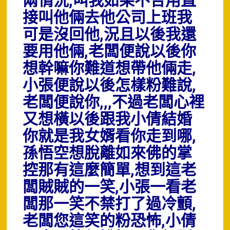
兩情況,叫我如果不合用直
接叫他倆去他公司上班我
可是沒回他,況且以後我還
要用他倆,老闆便說以後你
想幹嘛你難道想帶他倆走,
小張便說以後怎樣粉難說,
老闆便說你,,,不過老闆心裡
又想橫以後跟我小倩結婚
你就是我女婿看你走到哪,
孫悟空想脫離如來佛的掌
控那有這麼簡單,想到這老
闆賊賊的一笑,小張一看老
闆那一笑不禁打了過冷顫,
老闆您這笑的粉恐怖,小倩