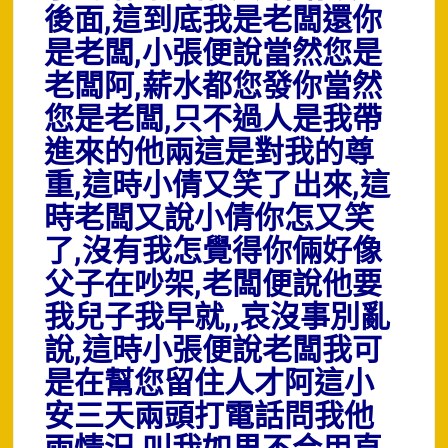
後面,這到底我是老闆還你
是老闆,小張便說當然您是
老闆阿,薪水都您發你當然
您是老闆,只不過人是我帶
進來的他兩這是對我的尊
重,這時小倩又笑了出來,這
時老闆又說小倩你怎又笑
了,沒有我怎覺得你倆好像
父子在吵架,老闆便說他要
我兒子我早就,,哀沒事別亂
說,這時小張便說老闆我可
是在幫您留住人才阿這小
安三天兩頭打電話問我他