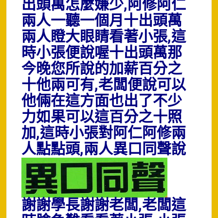
出頭萬怎麼嫌少,阿修阿仁
兩人一聽一個月十出頭萬
兩人瞪大眼睛看著小張,這
時小張便說喔十出頭萬那
今晚您所說的加薪百分之
十他兩可有,老闆便說可以
他倆在這方面也出了不少
力如果可以這百分之十照
加,這時小張對阿仁阿修兩
人點點頭,兩人異口同聲
說
謝謝學長謝謝老闆,老闆這