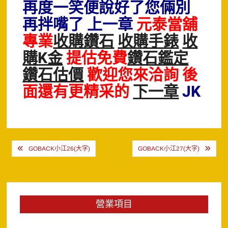
再度一笑便說好了您倆別
再拌嘴了 上一章
元泰當舖
專業
收購鑽石
收購手錶
收
購K金
提估免費
鑽石鑑定
鑽石估價
歡迎您來洽詢 後
面還有更精采的
下一章
JK
文
GOBACK小江26(大字)
GOBACK小江27(大字)
章
導
覽
營業項目