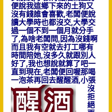
便說我這鄉下來的土狗又
沒有錢誰會喜歡,老闆便說
讀大學時也都沒交,大學交
過一個不到一個月就分手
了,為啥老闆問,因為沒錢啊
而且我有空就去打工哪有
時間陪她,沒多久就跟別人
好了,我也想說就算了吧一
直到現在,老闆便回喔那喝
一泡茶再回去醒醒酒
,小張
沒
拒
絕