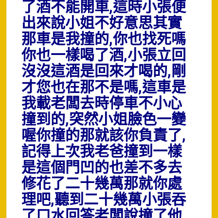
了酒不能開車,這時小張便
出來說小姐不好意思其實
那車是我撞的,你也找死嗎
你也一樣喝了酒,小張立回
沒沒這酒是回來才喝的,剛
才您也在那不是嗎,這車是
我載老闆去時停車不小心
撞到的,
突然小姐臉色一變
喔你撞的那就該你負責了,
記得上次我老爸撞到一樣
是這個門凹的也差不多去
修花了二十幾萬那就你處
理吧,聽到二十幾萬小張吞
了口水回答老闆說撞了他