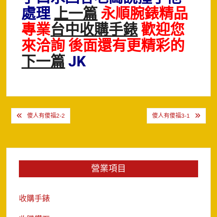
處理
上一篇
永順腕錶精品
專業
台中收購手錶
歡迎您
來洽詢 後面還有更精彩的
下一篇
JK
文
傻人有傻福2-2
傻人有傻福3-1
章
導
覽
營業項目
收購手錶