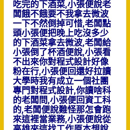
吃完的下酒菜,小張便說老
闆餓不餓要不我拿去微波
一下不然倒掉可惜,老闆點
頭小張便把晚上吃沒多少
的下酒菜拿去微波,老闆給
小張倒了杯酒便說,小張看
不出來你對程式設計好像
粉在行,小張便回還好拉讀
大學時我有成立一個社團
專門對程式設計,你讀啥科
的老闆問,小張便回資工科
的,老闆便說難怪那怎會跑
來這裡當業務,小張便說從
高雄來這找工作原本想說