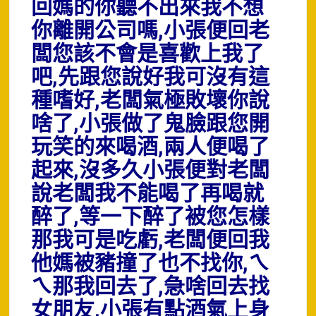
回媽的你聽不出來我不想
你離開公司嗎,小張便回老
闆您該不會是喜歡上我了
吧,先跟您說好我可沒有這
種嗜好,老闆氣極敗壞你說
啥了,小張做了鬼臉跟您開
玩笑的來喝酒,兩人便喝了
起來,沒多久小張便對老闆
說老闆我不能喝了再喝就
醉了,等一下醉了被您怎樣
那我可是吃虧,老闆便回我
他媽被豬撞了也不找你,ㄟ
ㄟ那我回去了,急啥回去找
女朋友,小張有點酒氣上身