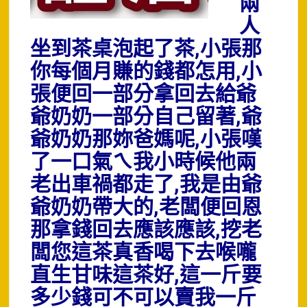
兩
人
坐到茶桌泡起了茶,小張那
你每個月賺的錢都怎用,小
張便回一部分拿回去給爺
爺奶奶一部分自己留著,爺
爺奶奶那妳爸媽呢,小張嘆
了一口氣ㄟ我小時候他兩
老出車禍都走了,我是由爺
爺奶奶帶大的,老闆便回恩
那拿錢回去應該應該,挖老
闆您這茶真香喝下去喉嚨
直生甘味這茶好,這一斤要
多少錢可不可以賣我一斤