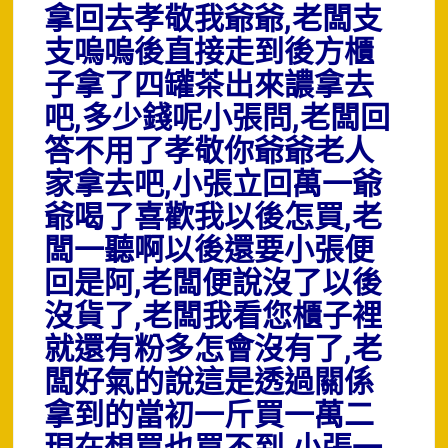
拿回去孝敬我爺爺,老闆支
支嗚嗚後直接走到後方櫃
子拿了四罐茶出來譨拿去
吧,多少錢呢小張問,老闆回
答不用了孝敬你爺爺老人
家拿去吧,小張立回萬一爺
爺喝了喜歡我以後怎買,老
闆一聽啊以後還要小張便
回是阿,老闆便說沒了以後
沒貨了,老闆我看您櫃子裡
就還有粉多怎會沒有了,老
闆好氣的說這是透過關係
拿到的當初一斤買一萬二