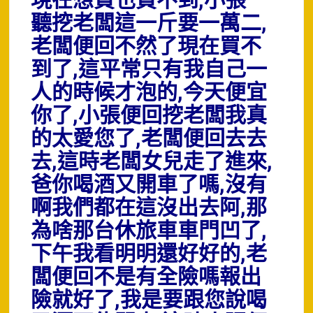
現在想買也買不到,小張一
聽挖老闆這一斤要一萬二,
老闆便回不然了現在買不
到了,這平常只有我自己一
人的時候才泡的,今天便宜
你了,小張便回挖老闆我真
的太愛您了,老闆便回去去
去,這時老闆女兒走了進來,
爸你喝酒又開車了嗎,沒有
啊我們都在這沒出去阿,那
為啥那台休旅車車門凹了,
下午我看明明還好好的,老
闆便回不是有全險嗎報出
險就好了,我是要跟您說喝