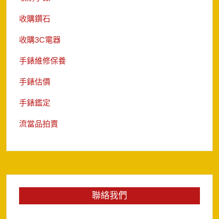
收購鑽石
收購3C電器
手錶維修保養
手錶估價
手錶鑑定
流當品拍賣
聯絡我們