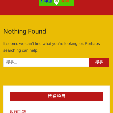
Nothing Found
It seems we can’t find what you’re looking for. Perhaps
searching can help.
搜
尋
關
鍵
字:
營業項目
收購手錶