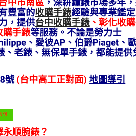
台中市南區
，深耕鐘錶市場多年，
有豐富的
收購手錶
經驗與專業鑑定
力，提供
台中收購手錶
、彰化收購
收購手錶
等服務。不論是勞力士
hilippe、愛彼AP、伯爵Piaget、
手錶、老錶、無保單手錶，都能提供
8號
(台中高工正對面)
地圖導引
擇永順腕錶？