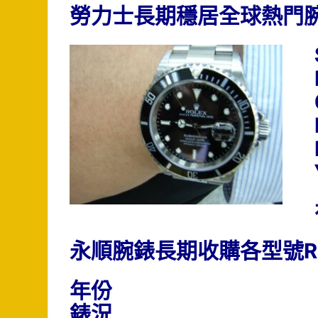
勞力士長期穩居全球熱門
永順腕錶長期收購各型號R
年份
錶況