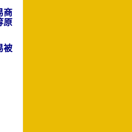
易商
等原
易被