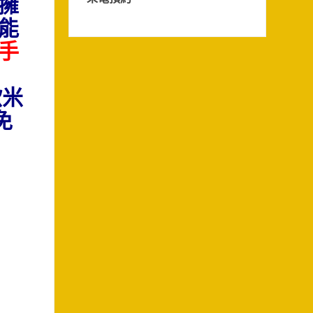
擁
能
手
歐米
免