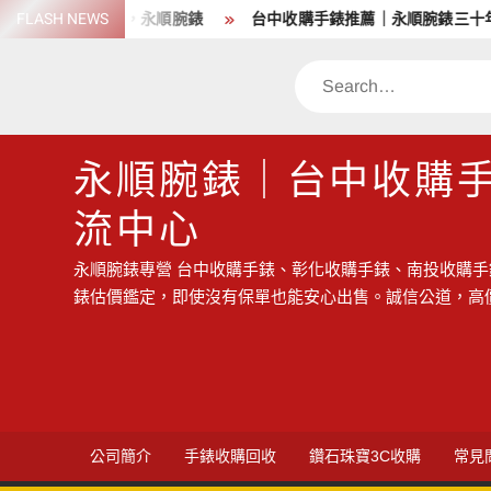
Skip
估價鑑定，永順腕錶
FLASH NEWS
台中收購手錶推薦｜永順腕錶三十年以上專
to
content
Search
永順腕錶｜台中收購
流中心
永順腕錶專營 台中收購手錶、彰化收購手錶、南投收購手
錶估價鑑定，即使沒有保單也能安心出售。誠信公道，高
公司簡介
手錶收購回收
鑽石珠寶3C收購
常見