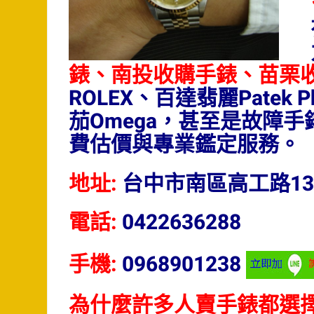
錶、南投收購手錶、苗栗
ROLEX、百達翡麗Patek P
茄Omega，甚至是故障
費估價與專業鑑定服務。
地址:
台中市南區高工路13
電話:
0422636288
手機:
0968901238
為什麼許多人賣手錶都選