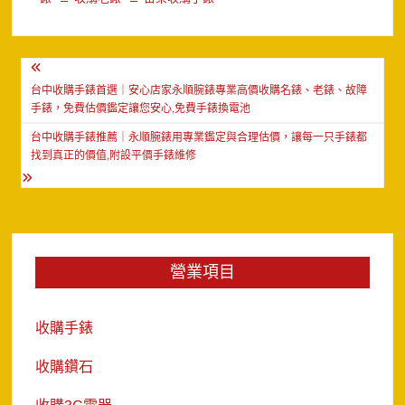
文
章
台中收購手錶首選｜安心店家永順腕錶專業高價收購名錶、老錶、故障
手錶，免費估價鑑定讓您安心,免費手錶換電池
導
台中收購手錶推薦｜永順腕錶用專業鑑定與合理估價，讓每一只手錶都
覽
找到真正的價值,附設平價手錶維修
營業項目
收購手錶
收購鑽石