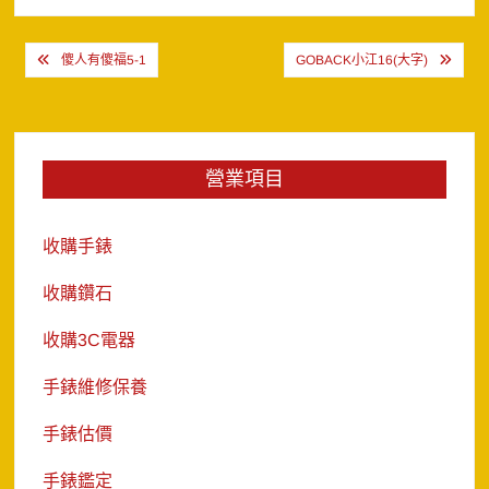
文
傻人有傻福5-1
GOBACK小江16(大字)
章
導
覽
營業項目
收購手錶
收購鑽石
收購3C電器
手錶維修保養
手錶估價
手錶鑑定