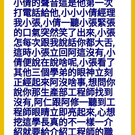
小倩的聲音這是他第一次
打電話給他,小小小倩經理
我小張,小倩一聽小張緊張
的口氣突然笑了出來,小張
怎每次跟我說話你都大舌,
這時小張立回阿這沒有,小
倩便說在說啥呢,小張看了
其他三個學弟的眼神立刻
正經起來阿沒啥事,想問你
說你那生產部工程師找到
沒有,阿仁跟阿修一聽到工
程師眼睛立即亮起來,心想
挖這學長真的不一樣一介
紹就要給介紹工程師的職