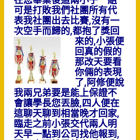
在您畢業後這兩小子一組
可是打敗我們社團所有代
表我社團出去比賽,沒有一
次空手而歸的,都抱了獎回
來的
,小張便
回真的假的
那改天要看
你倆的表現
了,阿修便說
我兩兄弟要是能上保證不
會讓學長您丟臉,四人便在
這聊天聊到相當晚才回家,
臨走之前小張交代兩人明
天早一點到公司找他報到,