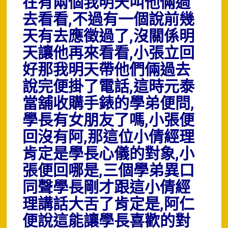
在有兩個我明天叫他倆過
去看看,不過有一個說前幾
天有去應徵過了,沒關係明
天讓他再來看看,小張立回
好那我明天帶他們倆過去
說完便掛了電話,這時元泰
當舖收購手錶的學弟便問,
學長有女朋友了嗎,小張便
回沒有阿,那這位小倩經理
肯定是學長心儀的對象,小
張便回哪是,三個學弟異口
同聲學長剛才跟這小倩經
理講話大舌了肯定是,阿仁
便說這能讓學長喜歡的對