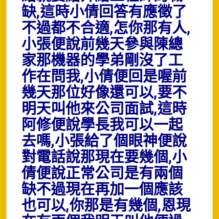
缺,這時小倩回答有應徵了
不過都不合適,怎你那有人,
小張便說前幾天參與陳總
家那機器的學弟剛沒了工
作在問我,小倩便回是喔前
幾天那位好像還可以,要不
明天叫他來公司面試,這時
阿修便說學長我可以一起
去嗎,小張給了個眼神便說
對電話說那現在要幾個,小
倩便說正常公司是有兩個
缺不過現在再加一個應該
也可以,你那是有幾個,恩現