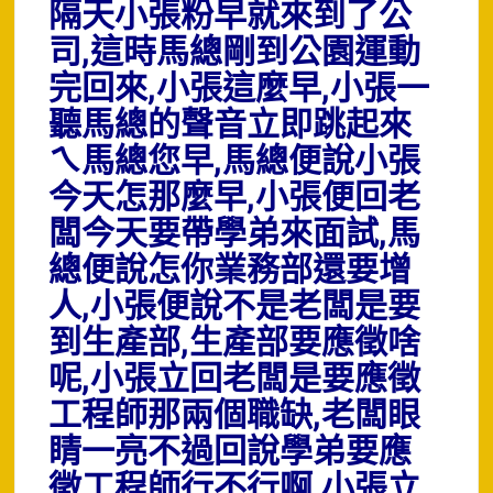
隔天小張粉早就來到了公
司,這時馬總剛到公園運動
完回來,小張這麼早,小張一
聽馬總的聲音立即跳起來
ㄟ馬總您早,馬總便說小張
今天怎那麼早,小張便回老
闆今天要帶學弟來面試,馬
總便說怎你業務部還要增
人,小張便說不是老闆是要
到生產部,生產部要應徵啥
呢,小張立回老闆是要應徵
工程師那兩個職缺,老闆眼
睛一亮不過回說學弟要應
徵工程師行不行啊,小張立