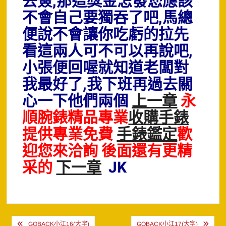
去簽,那這獎金怎發您應該
不會自己要獨吞了吧,馬總
便說不會讓你吃虧的拉先
看這兩人可不可以再說吧,
小張便回喔就知道老闆對
我最好了,我下班再過去關
心一下他們兩個
上一章
永
順腕錶精品專業
收購手錶
提供專業免費
手錶鑑定
歡
迎您來洽詢 後面還有更精
采的
下一章
JK
文
GOBACK小江16(大字)
GOBACK小江17(大字)