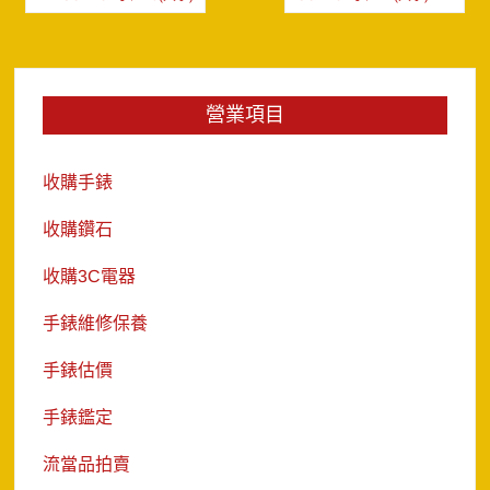
章
導
覽
營業項目
收購手錶
收購鑽石
收購3C電器
手錶維修保養
手錶估價
手錶鑑定
流當品拍賣