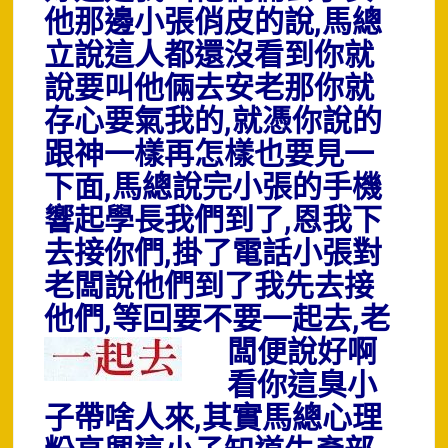
他那邊小張俏皮的說,馬總
立說這人都還沒看到你就
說要叫他倆去安老那你就
存心要氣我的,就憑你說的
跟神一樣再怎樣也要見一
下面,馬總說完小張的手機
響起學長我們到了,恩我下
去接你們,掛了電話小張對
老闆說他們到了我先去接
他們,等回要不要一起去
,老
闆便說好啊
看你這臭小
子帶啥人來,其實馬總心理