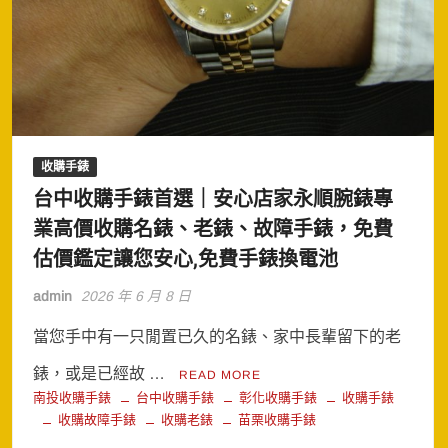
收購手錶
台中收購手錶首選｜安心店家永順腕錶專
業高價收購名錶、老錶、故障手錶，免費
估價鑑定讓您安心,免費手錶換電池
admin
2026 年 6 月 8 日
當您手中有一只閒置已久的名錶、家中長輩留下的老
錶，或是已經故 …
READ MORE
南投收購手錶
台中收購手錶
彰化收購手錶
收購手錶
收購故障手錶
收購老錶
苗栗收購手錶