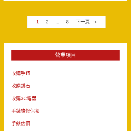
文
1
2
...
8
下一頁
章
分
頁
營業項目
收購手錶
收購鑽石
收購3C電器
手錶維修保養
手錶估價