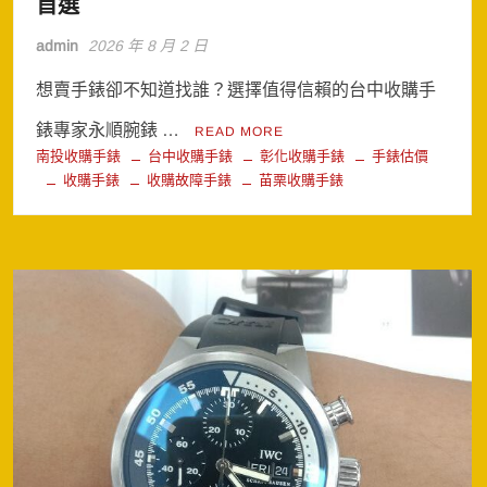
首選
admin
2026 年 8 月 2 日
想賣手錶卻不知道找誰？選擇值得信賴的台中收購手
錶專家永順腕錶 …
READ MORE
南投收購手錶
台中收購手錶
彰化收購手錶
手錶估價
收購手錶
收購故障手錶
苗栗收購手錶