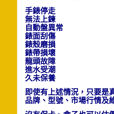
手錶停走
無法上鍊
自動盤異常
錶面刮傷
錶殼磨損
錶帶損壞
龍頭故障
進水受潮
久未保養
即使有上述情況，只要是
品牌、型號、市場行情及