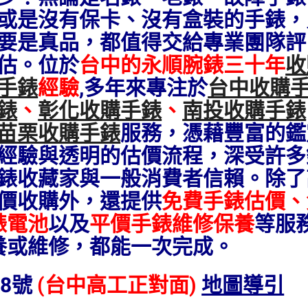
或是沒有保卡、沒有盒裝的手錶，
要是真品，都值得交給專業團隊評
估。
位於
台中的永順腕錶三十年
收
手錶
經驗
,多年來專注於
台中收購
錶
、
彰化收購手錶
、
南投收購手錶
苗栗收購手錶
服務，憑藉豐富的鑑
經驗與透明的估價流程，深受許多
錶收藏家與一般消費者信賴。除了
價收購外，還提供
免費手錶估價、
錶電池
以及
平價手錶維修保養
等服
養或維修，都能一次完成。
8號
(台中高工正對面)
地圖導引