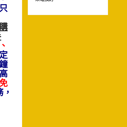
只
購
手
、
定
鐘
高
免
務，