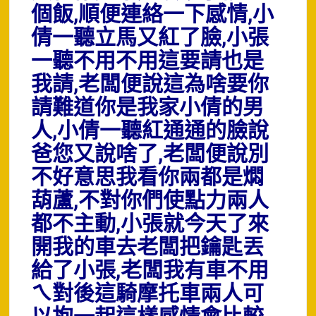
個飯,順便連絡一下感情,小
倩一聽立馬又紅了臉,小張
一聽不用不用這要請也是
我請,老闆便說這為啥要你
請難道你是我家小倩的男
人,小倩一聽紅通通的臉說
爸您又說啥了,老闆便說別
不好意思我看你兩都是燜
葫蘆,不對你們使點力兩人
都不主動,小張就今天了來
開我的車去老闆把鑰匙丟
給了小張,老闆我有車不用
ㄟ對後這騎摩托車兩人可