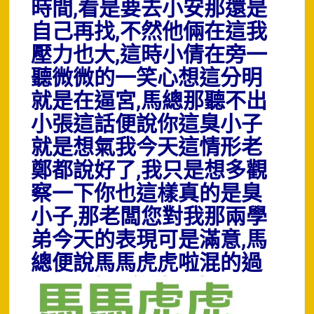
時間,看是要去小安那還是
自己再找,不然他倆在這我
壓力也大,這時小倩在旁一
聽微微的一笑心想這分明
就是在逼宮,馬總那聽不出
小張這話便說你這臭小子
就是想氣我今天這情形老
鄭都說好了,我只是想多觀
察一下你也這樣真的是臭
小子,那老闆您對我那兩學
弟今天的表現可是滿意,馬
總便說馬馬虎虎
啦混的過