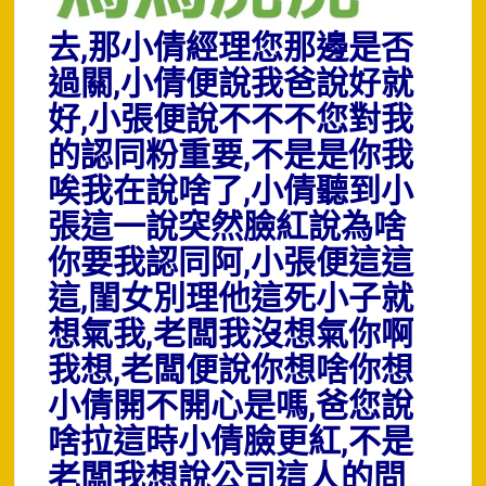
去,那小倩經理您那邊是否
過關,小倩便說我爸說好就
好,小張便說不不不您對我
的認同粉重要,不是是你我
唉我在說啥了,小倩聽到小
張這一說突然臉紅說為啥
你要我認同阿,小張便這這
這,閨女別理他這死小子就
想氣我,老闆我沒想氣你啊
我想,老闆便說你想啥你想
小倩開不開心是嗎,爸您說
啥拉這時小倩臉更紅,不是
老闆我想說公司這人的問