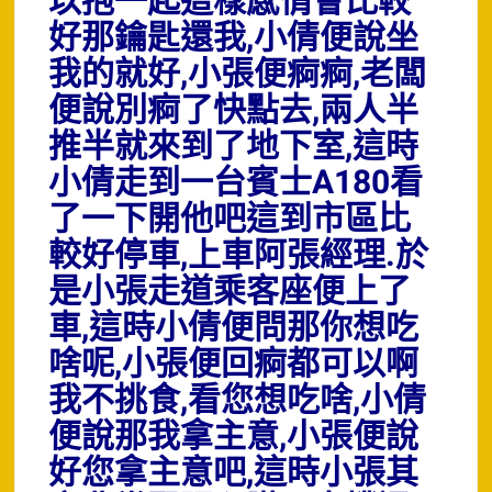
以抱一起這樣感情會比較
好那鑰匙還我,小倩便說坐
我的就好,小張便痾痾,老闆
便說別痾了快點去,兩人半
推半就來到了地下室,這時
小倩走到一台賓士A180看
了一下開他吧這到市區比
較好停車,上車阿張經理.於
是小張走道乘客座便上了
車,這時小倩便問那你想吃
啥呢,小張便回痾都可以啊
我不挑食,看您想吃啥,小倩
便說那我拿主意,小張便說
好您拿主意吧,這時小張其