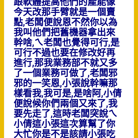
跟軟體提高他們的產能像
今天改那手臂就是一個賣
點,老闆便說恩不然你以為
我叫他們把舊機器拿出來
幹啥,ㄟ老闆也覺得可行,是
可行不過也要在修改好再
進行,那我業務部不就又多
了一個業務可做了,老闆邪
邪的一笑恩,小張說幹嘛那
樣看我,我可是,是啥阿,小倩
便說候你們兩個又來了,我
要先走了,這時老闆突說ㄟ
小倩這小張這次算幫了你
大忙你是不是該請小張吃