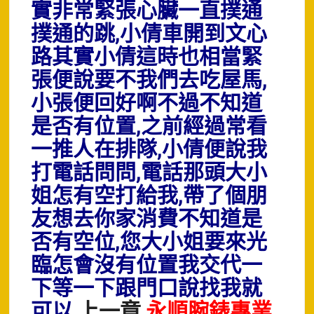
實非常緊張心臟一直撲通
撲通的跳,小倩車開到文心
路其實小倩這時也相當緊
張便說要不我們去吃屋馬,
小張便回好啊不過不知道
是否有位置,之前經過常看
一推人在排隊,小倩便說我
打電話問問,電話那頭大小
姐怎有空打給我,帶了個朋
友想去你家消費不知道是
否有空位,您大小姐要來光
臨怎會沒有位置我交代一
下等一下跟門口說找我就
可以
上一章
永順腕錶專業