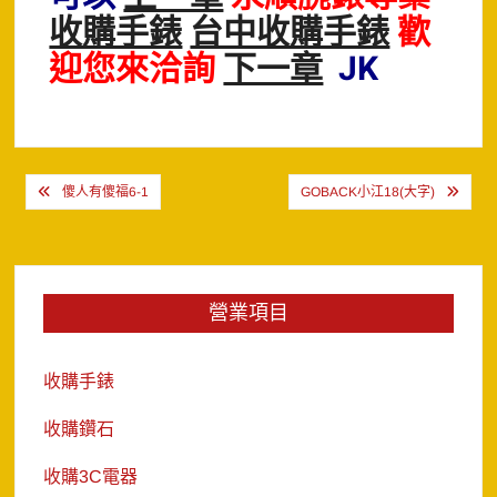
收購手錶
台中收購手錶
歡
迎您來洽詢
下一章
JK
文
傻人有傻福6-1
GOBACK小江18(大字)
章
導
覽
營業項目
收購手錶
收購鑽石
收購3C電器