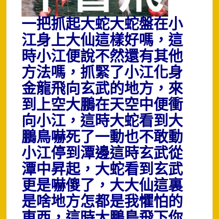
一把抓起大蛇大蛇盤在小
江身上大仙這樣好嗎，這
時小江便說不然還有其他
方法嗎，抓緊了小江化身
金龍飛向玄武的地方，來
到上空大鵬在天空中便衝
向小江，這時大蛇看到大
鵬鳥嚇死了一動也不敢動
小江停到潭邊這時玄武從
潭中昇起，大蛇看到玄武
更是嚇傻了，大大仙這裏
是啥地方怎都是我懼怕的
東西，這時大鵬鳥飛下你