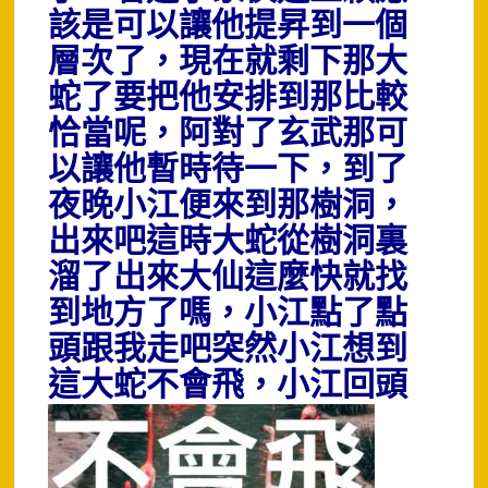
該是可以讓他提昇到一個
層次了，現在就剩下那大
蛇了要把他安排到那比較
恰當呢，阿對了玄武那可
以讓他暫時待一下，到了
夜晚小江便來到那樹洞，
出來吧這時大蛇從樹洞裏
溜了出來大仙這麼快就找
到地方了嗎，小江點了點
頭跟我走吧突然小江想到
這大蛇不會飛
，小江回頭