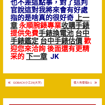
也不差這點事，對了這判
官說這對我將來會有好處
指的是啥真的很好奇
上一
章
永順腕錶專業
收購手錶
提供免費
手錶換電池
台中
手錶鑑定
台中手錶估價
歡
迎您來洽詢 後面還有更精
采的
下一章
JK
文
GOBACK小江29(大字)
傻人有傻福8-1
章
導