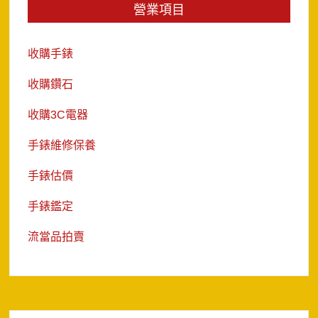
覽
營業項目
收購手錶
收購鑽石
收購3C電器
手錶維修保養
手錶估價
手錶鑑定
流當品拍賣