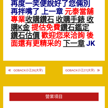
再度一笑便說好了您倆別
再拌嘴了 上一章
元泰當舖
專業
收購鑽石
收購手錶
收
購K金
提估免費
鑽石鑑定
鑽石估價
歡迎您來洽詢 後
面還有更精采的
下一章
JK
文
GOBACK小江26(大字)
GOBACK小江27(大字)
章
導
覽
營業項目