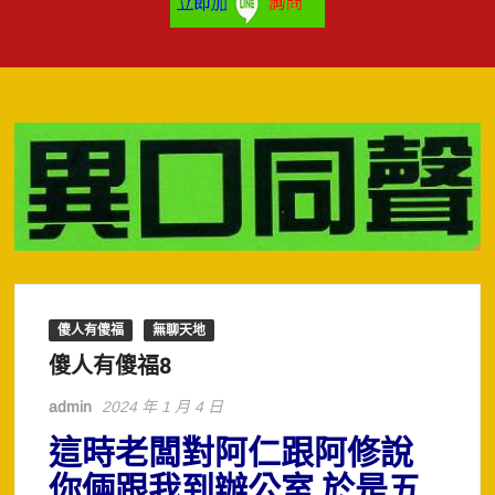
傻人有傻福
無聊天地
傻人有傻福8
admin
2024 年 1 月 4 日
這時老闆對阿仁跟阿修說
你倆跟我到辦公室,於是五