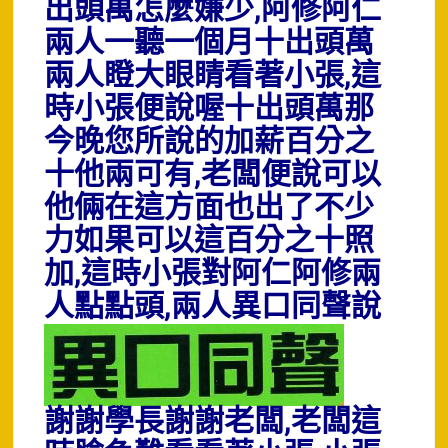
出頭萬怎麼嫌少,阿修阿仁
兩人一聽一個月十出頭萬
兩人瞪大眼睛看著小張,這
時小張便說喔十出頭萬那
今晚您所說的加薪百分之
十他兩可有,老闆便說可以
他倆在這方面也出了不少
力如果可以這百分之十照
加,這時小張對阿仁阿修兩
人點點頭,兩人異口同聲
說
謝謝學長謝謝老闆,老闆這