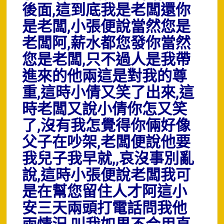
後面,這到底我是老闆還你
是老闆,小張便說當然您是
老闆阿,薪水都您發你當然
您是老闆,只不過人是我帶
進來的他兩這是對我的尊
重,這時小倩又笑了出來,這
時老闆又說小倩你怎又笑
了,沒有我怎覺得你倆好像
父子在吵架,老闆便說他要
我兒子我早就,,哀沒事別亂
說,這時小張便說老闆我可
是在幫您留住人才阿這小
安三天兩頭打電話問我他