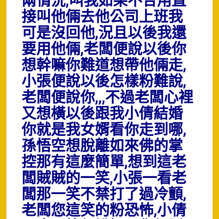
兩情況,叫我如果不合用直
接叫他倆去他公司上班我
可是沒回他,況且以後我還
要用他倆,老闆便說以後你
想幹嘛你難道想帶他倆走,
小張便說以後怎樣粉難說,
老闆便說你,,,不過老闆心裡
又想橫以後跟我小倩結婚
你就是我女婿看你走到哪,
孫悟空想脫離如來佛的掌
控那有這麼簡單,想到這老
闆賊賊的一笑,小張一看老
闆那一笑不禁打了過冷顫,
老闆您這笑的粉恐怖,小倩