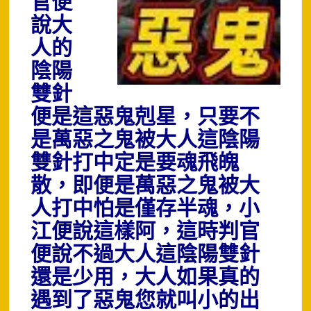
官便
說大
人的
陰陽
雙針
便是這惡鬼剋星，只要不
是萬惡之鬼被大人這陰陽
雙針打中定是要魂飛魄
散，即便是萬惡之鬼被大
人打中怕是僅存半魂，小
江便說這樣阿，這時判官
便說不過大人這陰陽雙針
還是少用，大人如果真的
遇到了惡鬼您就叫小的出