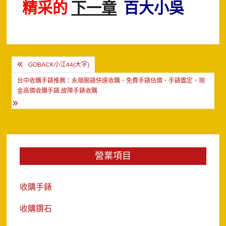
精采的
下一章
百大小吳
文
GOBACK小江44(大字)
章
台中收購手錶推薦｜永順腕錶快速收購、免費手錶估價、手錶鑑定、現
導
金高價收購手錶,故障手錶收購
覽
營業項目
收購手錶
收購鑽石