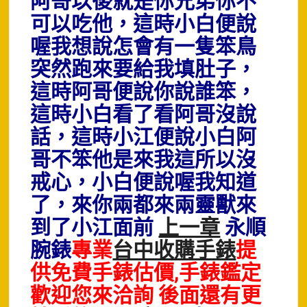
阿哥以後就是你兄弟你不
可以吃他，這時小白便說
喔我想說怎會有一隻笨鳥
突然跑來要給我填肚子，
這時阿哥便說你說誰笨，
這時小白看了看阿哥沒說
話，這時小江便說小白阿
哥不笨他是來我這所以沒
戒心，小白便說喔我知道
了，來你兩都來兩靈獸來
到了小江面前
上一章
永順
腕錶
專業
台中收購手錶
提
供免費手錶估價,手錶鑑定
歡迎您來洽詢 後面還有更