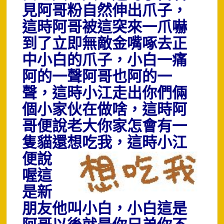
見阿哥粉自然伸出爪子，
這時阿哥被這突來一爪嚇
到了立即無敵金嘴啄去正
中小白的爪子，小白一痛
阿的一聲阿哥也阿的一
聲，這時小江走出你們倆
個小家伙在做啥，這時阿
哥便說老大你家怎會有一
隻貓還想吃我
，
這時小江
便說
喔這
是新
朋友他叫小白，小白這是