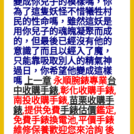
變成你兒子的模樣嗎，你
為了這隻妖怪不惜犧牲村
民的性命嗎，雖然這妖是
用你兒子的魂魄凝聚而成
的，但最後已經沒有他的
意識了而且以經入了魔，
只能靠吸取別人的精氣神
過日，你希望他變成這樣
嗎
上一章
永順腕錶專業
台
中收購手錶
,彰化收購手錶,
南投收購手錶,
苗栗收購手
錶
,提供免費
手錶估價
鑑定,
免費手錶換電池,平價手錶
維修保養歡迎您來洽詢 後