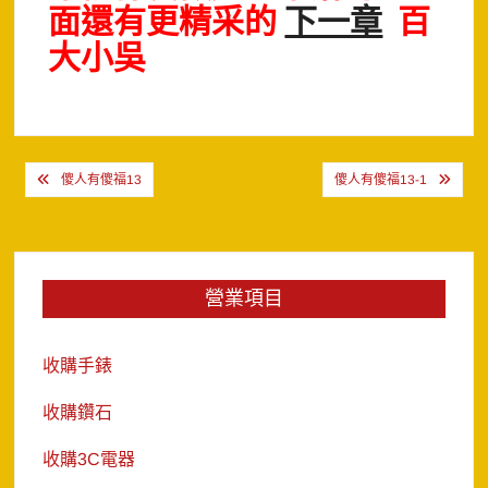
面還有更精采的
下一章
百
大小吳
文
傻人有傻福13
傻人有傻福13-1
章
導
覽
營業項目
收購手錶
收購鑽石
收購3C電器