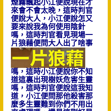
煙霧飄起小江便說現在才
來會不會太晚，這時判官
便說大人，小江便說怎又
要來說我為何使用陰針
嗎，這時判官看見現場一
片狼藉
便問大人出了啥事
嗎，這時小江便說你不知
道這裏出現樹妖危害生靈
嗎，這時判官便說這我知
道，小江便問那他殺害那
麼多生靈難到你們不用出