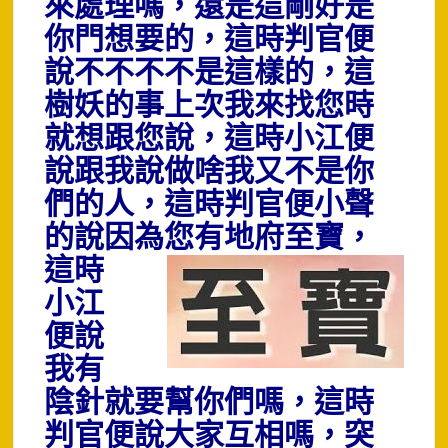
來處理嗎，還是這剛好是
你門想要的，這時判官便
說不不不不是這樣的，這
樹妖的事上次我來找您時
就想跟您說，這時小江便
說跟我說做啥我又不是你
們的人，這時判官便小聲
的說因為您有地府至寶
，
這時
小江
便說
我有
陰針就要幫你們嗎，這時
判官便說大家互相嗎，突