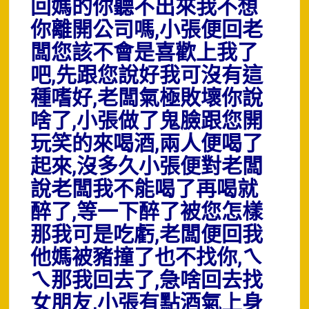
回媽的你聽不出來我不想
你離開公司嗎,小張便回老
闆您該不會是喜歡上我了
吧,先跟您說好我可沒有這
種嗜好,老闆氣極敗壞你說
啥了,小張做了鬼臉跟您開
玩笑的來喝酒,兩人便喝了
起來,沒多久小張便對老闆
說老闆我不能喝了再喝就
醉了,等一下醉了被您怎樣
那我可是吃虧,老闆便回我
他媽被豬撞了也不找你,ㄟ
ㄟ那我回去了,急啥回去找
女朋友,小張有點酒氣上身