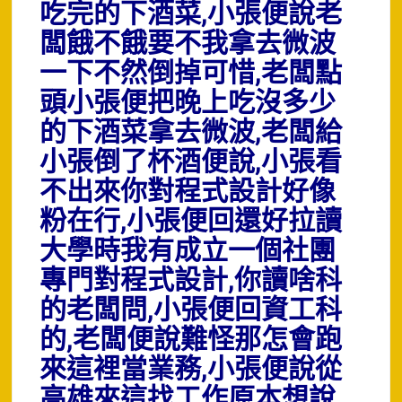
吃完的下酒菜,小張便說老
闆餓不餓要不我拿去微波
一下不然倒掉可惜,老闆點
頭小張便把晚上吃沒多少
的下酒菜拿去微波,老闆給
小張倒了杯酒便說,小張看
不出來你對程式設計好像
粉在行,小張便回還好拉讀
大學時我有成立一個社團
專門對程式設計,你讀啥科
的老闆問,小張便回資工科
的,老闆便說難怪那怎會跑
來這裡當業務,小張便說從
高雄來這找工作原本想說