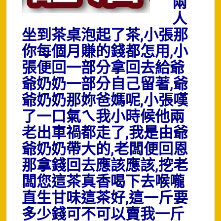
兩
人
坐到茶桌泡起了茶,小張那
你每個月賺的錢都怎用,小
張便回一部分拿回去給爺
爺奶奶一部分自己留著,爺
爺奶奶那妳爸媽呢,小張嘆
了一口氣ㄟ我小時候他兩
老出車禍都走了,我是由爺
爺奶奶帶大的,老闆便回恩
那拿錢回去應該應該,挖老
闆您這茶真香喝下去喉嚨
直生甘味這茶好,這一斤要
多少錢可不可以賣我一斤