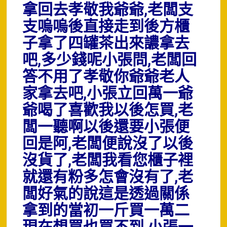
拿回去孝敬我爺爺,老闆支
支嗚嗚後直接走到後方櫃
子拿了四罐茶出來譨拿去
吧,多少錢呢小張問,老闆回
答不用了孝敬你爺爺老人
家拿去吧,小張立回萬一爺
爺喝了喜歡我以後怎買,老
闆一聽啊以後還要小張便
回是阿,老闆便說沒了以後
沒貨了,老闆我看您櫃子裡
就還有粉多怎會沒有了,老
闆好氣的說這是透過關係
拿到的當初一斤買一萬二