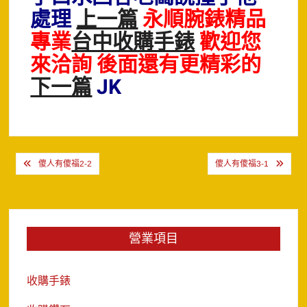
處理
上一篇
永順腕錶精品
專業
台中收購手錶
歡迎您
來洽詢 後面還有更精彩的
下一篇
JK
文
傻人有傻福2-2
傻人有傻福3-1
章
導
覽
營業項目
收購手錶