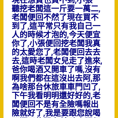
現在想買也買不到,小張一
聽挖老闆這一斤要一萬二,
老闆便回不然了現在買不
到了,這平常只有我自己一
人的時候才泡的,今天便宜
你了,小張便回挖老闆我真
的太愛您了,老闆便回去去
去,這時老闆女兒走了進來,
爸你喝酒又開車了嗎,沒有
啊我們都在這沒出去阿,那
為啥那台休旅車車門凹了,
下午我看明明還好好的,老
闆便回不是有全險嗎報出
險就好了,我是要跟您說喝