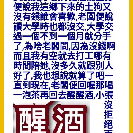
便說我這鄉下來的土狗又
沒有錢誰會喜歡,老闆便說
讀大學時也都沒交,大學交
過一個不到一個月就分手
了,為啥老闆問,因為沒錢啊
而且我有空就去打工哪有
時間陪她,沒多久就跟別人
好了,我也想說就算了吧一
直到現在,老闆便回喔那喝
一泡茶再回去醒醒酒
,小張
沒
拒
絕