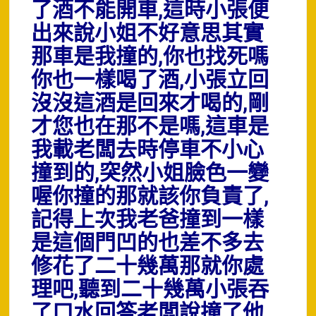
了酒不能開車,這時小張便
出來說小姐不好意思其實
那車是我撞的,你也找死嗎
你也一樣喝了酒,小張立回
沒沒這酒是回來才喝的,剛
才您也在那不是嗎,這車是
我載老闆去時停車不小心
撞到的,
突然小姐臉色一變
喔你撞的那就該你負責了,
記得上次我老爸撞到一樣
是這個門凹的也差不多去
修花了二十幾萬那就你處
理吧,聽到二十幾萬小張吞
了口水回答老闆說撞了他