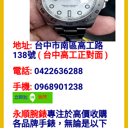
地址:
台中市南區高工路
138號
( 台中高工正對面 )
電話:
0422636288
手機:
0968901238
永順腕錶
專注於高價收購
各品牌手錶，無論是以下