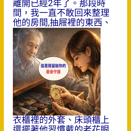
離開已經2年了。那段時
間，我一直不敢回來整理
他的房間
,抽屜裡的東西、
衣櫃裡的外套、床頭櫃上
還擺著他習慣戴的老花眼