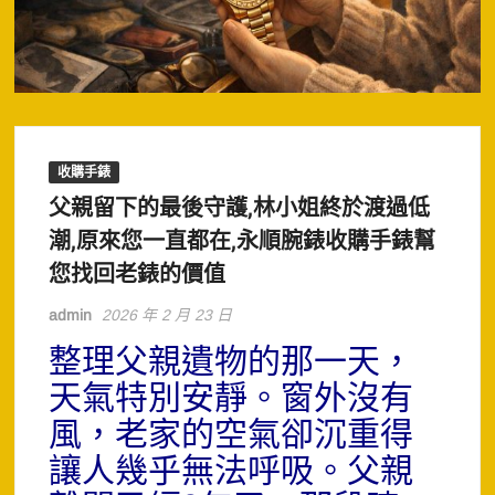
收購手錶
父親留下的最後守護,林小姐終於渡過低
潮,原來您一直都在,永順腕錶收購手錶幫
您找回老錶的價值
admin
2026 年 2 月 23 日
整理父親遺物的那一天，
天氣特別安靜。窗外沒有
風，老家的空氣卻沉重得
讓人幾乎無法呼吸。父親