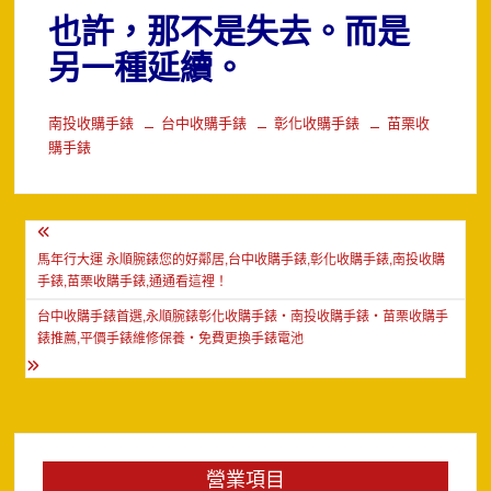
也許，那不是失去。
而是
另一種延續。
南投收購手錶
台中收購手錶
彰化收購手錶
苗栗收
購手錶
文
章
馬年行大運 永順腕錶您的好鄰居,台中收購手錶,彰化收購手錶,南投收購
手錶,苗栗收購手錶,通通看這裡！
導
台中收購手錶首選,永順腕錶彰化收購手錶・南投收購手錶・苗栗收購手
覽
錶推薦,平價手錶維修保養・免費更換手錶電池
營業項目