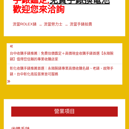
手錶鑑定,
免費手錶換電池
歡迎您來洽詢
流當ROLEX錶
流當勞力士
流當手錶拍賣
文
章
台中收購手錶推薦｜免費估價鑑定＋高價現金收購手錶首選【永順腕
錶】值得您信賴的專業收購店家
導
彰化收購手錶推薦首選｜永順腕錶專業高價收購名錶、老錶、故障手
覽
錶，台中彰化南投苗栗皆可服務
營業項目