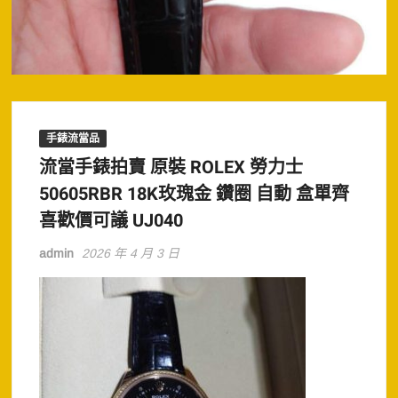
手錶流當品
流當手錶拍賣 原裝 ROLEX 勞力士
50605RBR 18K玫瑰金 鑽圈 自動 盒單齊
喜歡價可議 UJ040
admin
2026 年 4 月 3 日