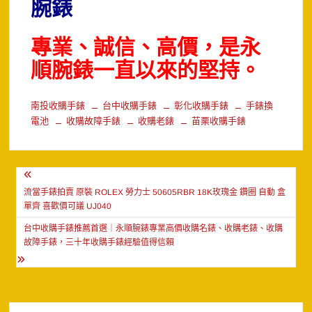
腕錶
專業、誠信、高價，是永
順腕錶一直以來的堅持。
南投收購手錶
台中收購手錶
彰化收購手錶
手錶換
電池
收購故障手錶
收購老錶
苗栗收購手錶
文
章
流當手錶拍賣 原裝 ROLEX 勞力士 50605RBR 18K玫瑰金 鑽圈 自動 盒
單齊 喜歡價可議 UJ040
導
台中收購手錶推薦首選｜永順腕錶專業高價收購名錶、收購老錶、收購
覽
故障手錶，三十年收購手錶經驗值得信賴