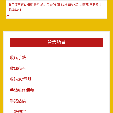
導
台中流當鑽石拍賣 豪華 敢那閃 8心8劍 81分 E色 K金 男鑽戒 喜歡價可
覽
議 ZS241
營業項目
收購手錶
收購鑽石
收購3C電器
手錶維修保養
手錶估價
手錶鑑定