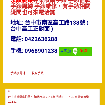
永順腕錶
專業收購手錶 手錶借款
手錶周轉 手錶維修，有手錶相關
疑問也可來電洽詢
地址: 台中市南區高工路138號 (
台中高工正對面 )
電話: 0422636288
手機: 0968901238
手錶換電池
收購手錶
文
章
台中流當機車拍賣 好騎代步車 2014年 光陽 CUE 125 喜歡價可議
ZG131