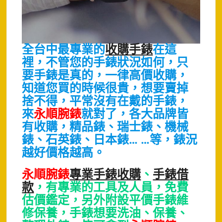
全台中最專業的
收購手錶
在這
裡，不管您的手錶狀況如何，只
要手錶是真的，一律高價收購，
知道您買的時候很貴，想要賣掉
捨不得，平常沒有在戴的手錶，
來
永順腕錶
就對了，各大品牌皆
有收購，精品錶、瑞士錶、機械
錶、石英錶、日本錶… …等，錶況
越好價格越高。
永順腕錶
專業手錶收購
、
手錶借
款
，有專業的工具及人員，免費
估價鑑定，另外附設平價手錶維
修保養，手錶想要洗油、保養、