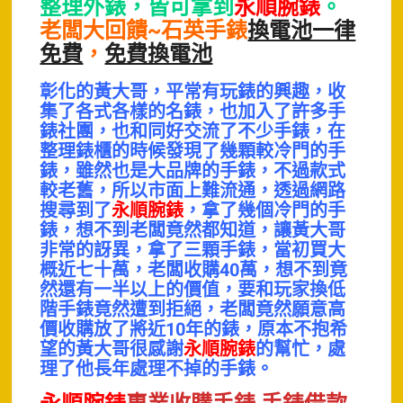
整理外錶，皆可拿到
永順腕錶
。
老闆大回饋~石英手錶
換電池一律
免費
，
免費換電池
彰化的黃大哥，平常有玩錶的興趣，收
集了各式各樣的名錶，也加入了許多手
錶社團，也和同好交流了不少手錶，在
整理錶櫃的時候發現了幾顆較冷門的手
錶，雖然也是大品牌的手錶，不過款式
較老舊，所以市面上難流通，透過網路
搜尋到了
永順腕錶
，拿了幾個冷門的手
錶，想不到老闆竟然都知道，讓黃大哥
非常的訝異，拿了三顆手錶，當初買大
概近七十萬，老闆收購40萬，想不到竟
然還有一半以上的價值，要和玩家換低
階手錶竟然遭到拒絕，老闆竟然願意高
價收購放了將近10年的錶，原本不抱希
望的黃大哥很感謝
永順腕錶
的幫忙，處
理了他長年處理不掉的手錶。